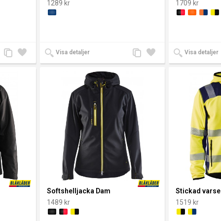
1289 kr
1709 kr
Lägg
Lägg
Lägg
Lägg
Visa detaljer
Visa detaljer
till
till i
till
till i
jämförelse
önskelista
jämförelse
önskelista
Softshelljacka Dam
Stickad varse
1489 kr
1519 kr