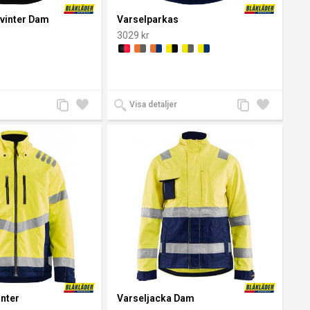
 vinter Dam
Varselparkas
3029 kr
Lägg
Lägg
Lägg
Lägg
Visa detaljer
till
till i
till
till i
jämförelse
önskelista
jämförelse
önskelista
inter
Varseljacka Dam