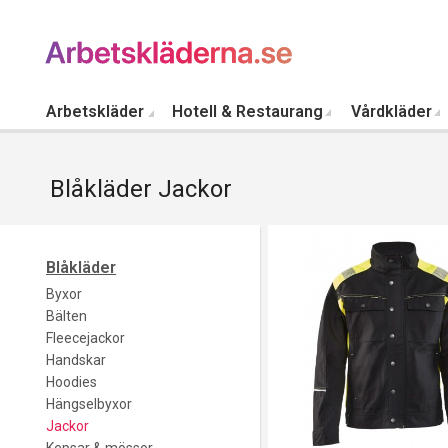
Arbetskläder
Hotell & Restaurang
Vårdkläder
Blåkläder Jackor
Blåkläder
Byxor
Bälten
Fleecejackor
Handskar
Hoodies
Hängselbyxor
Jackor
Kepsar & mössor