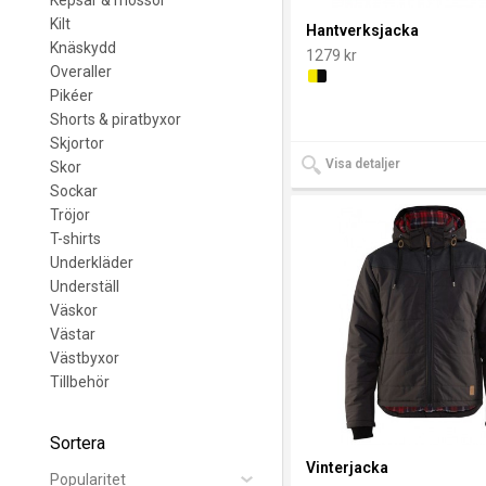
Kilt
Hantverksjacka
Knäskydd
1279 kr
Overaller
Pikéer
Shorts & piratbyxor
Skjortor
Visa detaljer
Skor
Sockar
Tröjor
T-shirts
Underkläder
Underställ
Väskor
Västar
Västbyxor
Tillbehör
Sortera
Vinterjacka
Popularitet