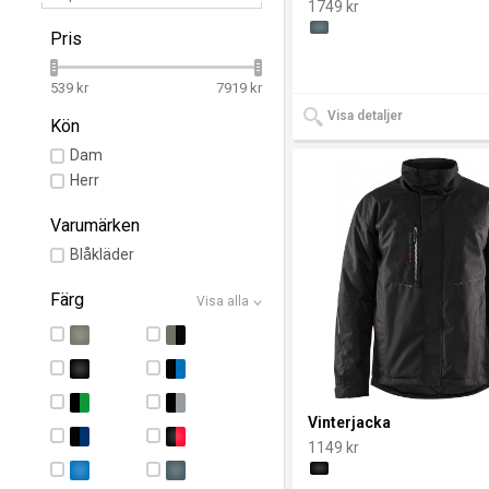
1749 kr
Pris
539 kr
7919 kr
Visa detaljer
Kön
Dam
Herr
Varumärken
Blåkläder
Färg
Visa alla
Vinterjacka
1149 kr