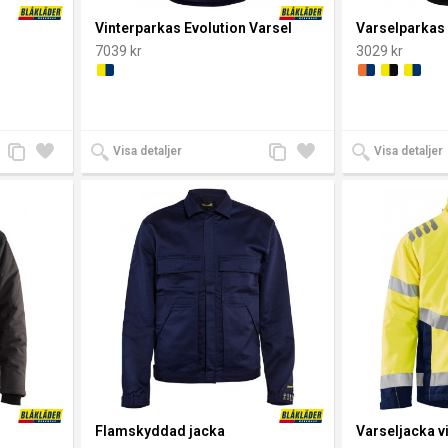
Vinterparkas Evolution Varsel
Varselparkas
7039 kr
3029 kr
Lägg
Lägg
Lägg
Lägg
Visa detaljer
Visa detaljer
till
till i
till
till i
jämförelse
önskelista
jämförelse
önskelista
Flamskyddad jacka
Varseljacka v