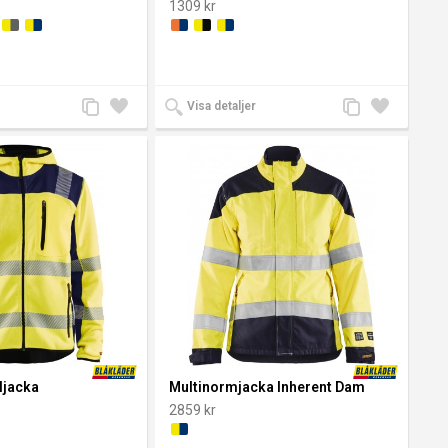
1309 kr
Lägg
Lägg
Lägg
Lägg
Visa detaljer
till
till i
till
till i
jämförelse
önskelista
jämförelse
önskelista
ljacka
Multinormjacka Inherent Dam
2859 kr