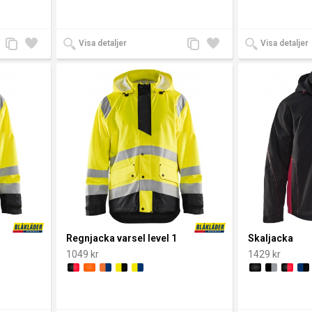
Lägg
Lägg
Lägg
Lägg
Visa detaljer
Visa detaljer
till
till i
till
till i
jämförelse
önskelista
jämförelse
önskelista
Regnjacka varsel level 1
Skaljacka
1049 kr
1429 kr