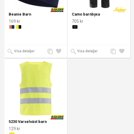
Beanie Barn
Camo barnbyxa
169 kr
705 kr
Lägg
Lägg
Lägg
Lägg
Visa detaljer
Visa detaljer
till
till i
till
till i
jämförelse
önskelista
jämförelse
önskeli
5230 Varselväst barn
129 kr