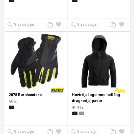
Lägg
Lägg
Lägg
Lägg
Visa detaljer
Visa detaljer
till
till i
till
till i
jämförelse
önskelista
jämförelse
önskeli
2878 Barnhandske
Huvtröja logo med hellång
dragkedja, junior
59 kr
499 kr
Lägg
Lägg
Lägg
Lägg
Visa detaljer
Visa detaljer