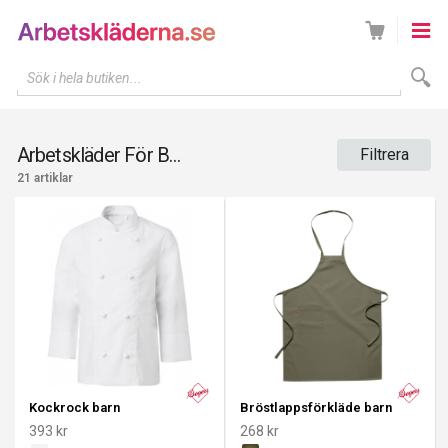
Sök i hela butiken...
Arbetskläder För Barn
Filtrera
21 artiklar
Kockrock barn
Bröstlappsförkläde barn
393 kr
268 kr