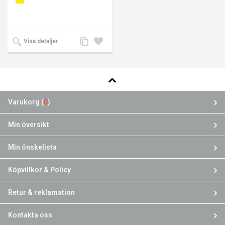
Lägg
Lägg
Visa detaljer
till
till i
jämförelse
önskelista
Varukorg (
0
)
Min översikt
Min önskelista
Köpvillkor & Policy
Retur & reklamation
Kontakta oss