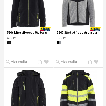
5206 Microfleecetröja barn
5207 Stickad fleecetröja barn
499 kr
599 kr
Lägg
Lägg
Lägg
Lägg
Visa detaljer
Visa detaljer
till
till i
till
till i
jämförelse
önskelista
jämförelse
önskeli