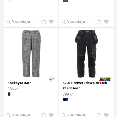
Lägg
Lägg
Lägg
Lägg
Visa detaljer
Visa detaljer
till
till i
till
till i
jämförelse
önskelista
jämförelse
önskeli
Kockbyxa Barn
5225 Hantverksbyxa stretch
X1900 barn
386 kr
799 kr
Lägg
Lägg
Lägg
Lägg
Visa detaljer
Visa detaljer