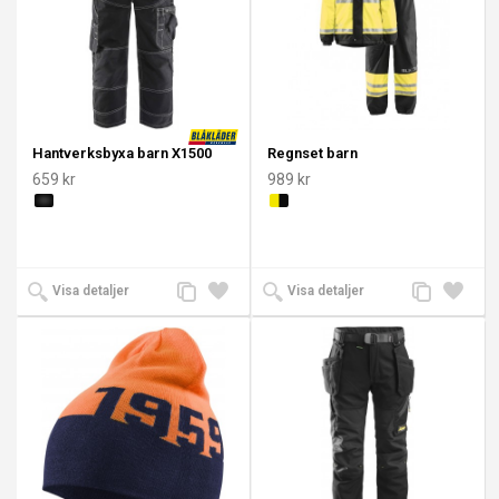
Hantverksbyxa barn X1500
Regnset barn
659 kr
989 kr
Lägg
Lägg
Lägg
Lägg
Visa detaljer
Visa detaljer
till
till i
till
till i
jämförelse
önskelista
jämförelse
önskeli