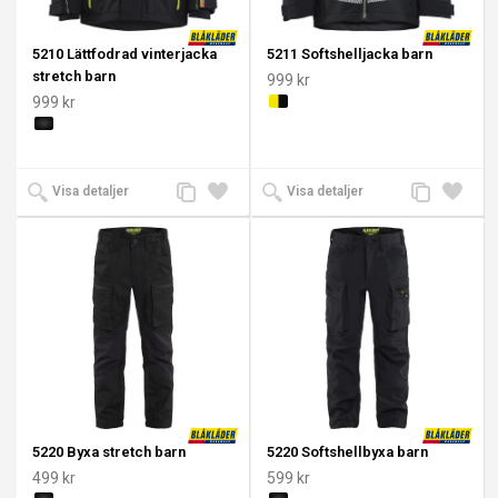
5210 Lättfodrad vinterjacka
5211 Softshelljacka barn
stretch barn
999 kr
999 kr
Lägg
Lägg
Lägg
Lägg
Visa detaljer
Visa detaljer
till
till i
till
till i
jämförelse
önskelista
jämförelse
önskeli
5220 Byxa stretch barn
5220 Softshellbyxa barn
499 kr
599 kr