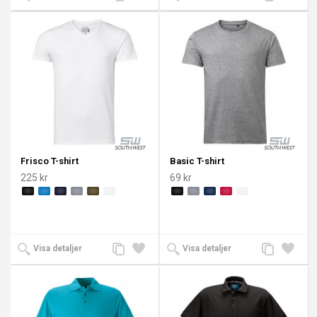
till
till i
till
till i
jämförelse
önskelista
jämförelse
önskeli
Frisco T-shirt
Basic T-shirt
225 kr
69 kr
Lägg
Lägg
Lägg
Lägg
Visa detaljer
Visa detaljer
till
till i
till
till i
jämförelse
önskelista
jämförelse
önskeli