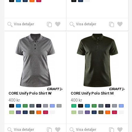
Lägg
Lägg
Lägg
Lägg
Visa detaljer
Visa detaljer
till
till i
till
till i
jämförelse
önskelista
jämförelse
önskeli
CORE Unify Polo Shirt W
CORE Unify Polo Shirt M
400 kr
400 kr
Lägg
Lägg
Lägg
Lägg
Visa detaljer
Visa detaljer