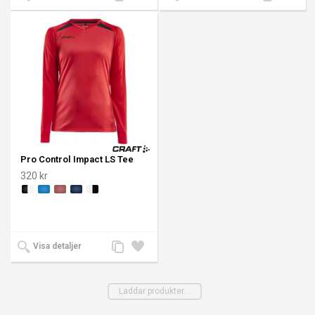
till
till i
till
till i
jämförelse
önskelista
jämförelse
önskeli
Pro Control Impact LS Tee
320 kr
Lägg
Lägg
Visa detaljer
till
till i
jämförelse
önskelista
Laddar produkter...