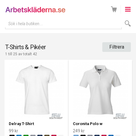
Sök i hela butiken...
T-Shirts & Pikéer
Filtrera
1 till 25 av totalt 42
Delray T-Shirt
Coronita Polo w
99 kr
249 kr