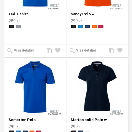
Ted T-shirt
Sandy Polo w
289 kr
299 kr
Lägg
Lägg
Lägg
Lägg
Visa detaljer
Visa detaljer
till
till i
till
till i
jämförelse
önskelista
jämförelse
önskeli
Somerton Polo
Marion solid Polo w
299 kr
299 kr