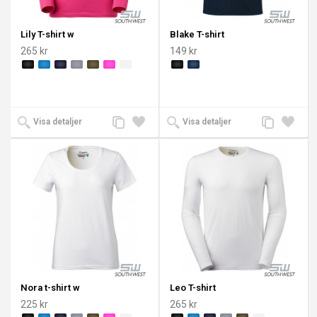
Lily T-shirt w
Blake T-shirt
265 kr
149 kr
Lägg
Lägg
Lägg
Lägg
Visa detaljer
Visa detaljer
till
till i
till
till i
jämförelse
önskelista
jämförelse
önskeli
Nora t-shirt w
Leo T-shirt
225 kr
265 kr