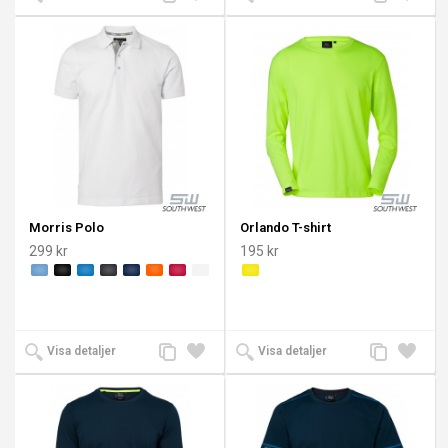
till
till i
till
till i
jämförelse
önskelista
jämförelse
önskeli
Morris Polo
Orlando T-shirt
299 kr
195 kr
Lägg
Lägg
Lägg
Lägg
Visa detaljer
Visa detaljer
till
till i
till
till i
jämförelse
önskelista
jämförelse
önskeli