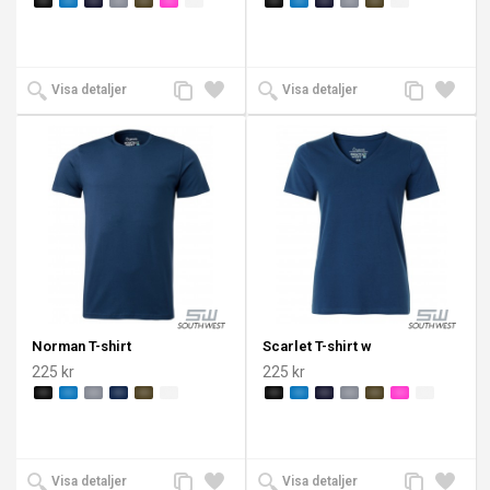
Lägg
Lägg
Lägg
Lägg
Visa detaljer
Visa detaljer
till
till i
till
till i
jämförelse
önskelista
jämförelse
önskeli
Norman T-shirt
Scarlet T-shirt w
225 kr
225 kr
Lägg
Lägg
Lägg
Lägg
Visa detaljer
Visa detaljer