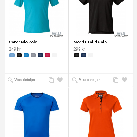
Coronado Polo
Morris solid Polo
249 kr
299 kr
Lägg
Lägg
Lägg
Lägg
Visa detaljer
Visa detaljer
till
till i
till
till i
jämförelse
önskelista
jämförelse
önskeli