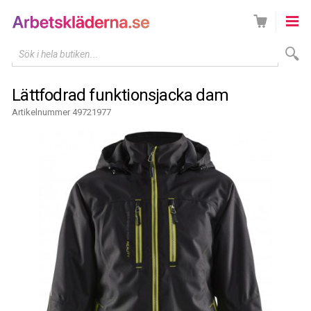
Sök i hela butiken...
Lättfodrad funktionsjacka dam
Artikelnummer 49721977