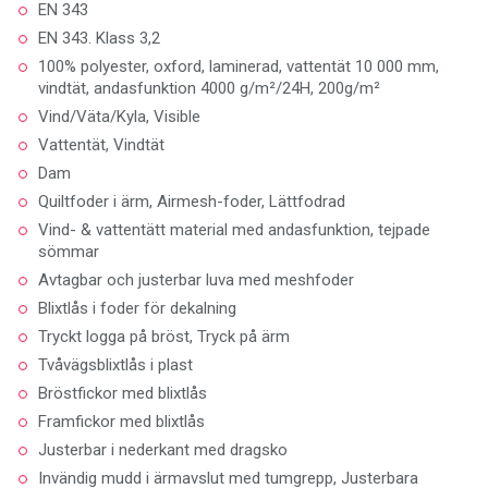
EN 343
EN 343. Klass 3,2
100% polyester, oxford, laminerad, vattentät 10 000 mm,
vindtät, andasfunktion 4000 g/m²/24H, 200g/m²
Vind/Väta/Kyla, Visible
Vattentät, Vindtät
Dam
Quiltfoder i ärm, Airmesh-foder, Lättfodrad
Vind- & vattentätt material med andasfunktion, tejpade
sömmar
Avtagbar och justerbar luva med meshfoder
Blixtlås i foder för dekalning
Tryckt logga på bröst, Tryck på ärm
Tvåvägsblixtlås i plast
Bröstfickor med blixtlås
Framfickor med blixtlås
Justerbar i nederkant med dragsko
Invändig mudd i ärmavslut med tumgrepp, Justerbara