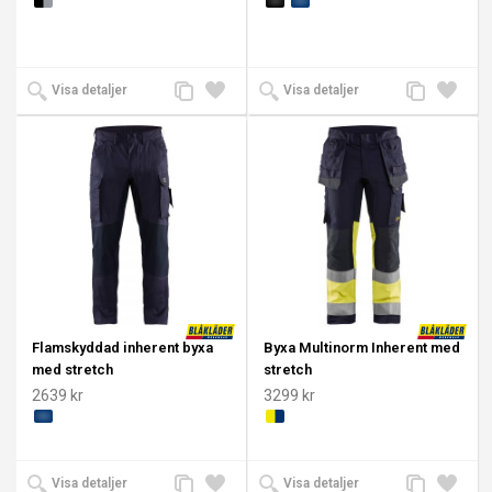
Lägg
Lägg
Lägg
Lägg
Visa detaljer
Visa detaljer
till
till i
till
till i
jämförelse
önskelista
jämförelse
önskeli
Flamskyddad inherent byxa
Byxa Multinorm Inherent med
med stretch
stretch
2639 kr
3299 kr
Lägg
Lägg
Lägg
Lägg
Visa detaljer
Visa detaljer