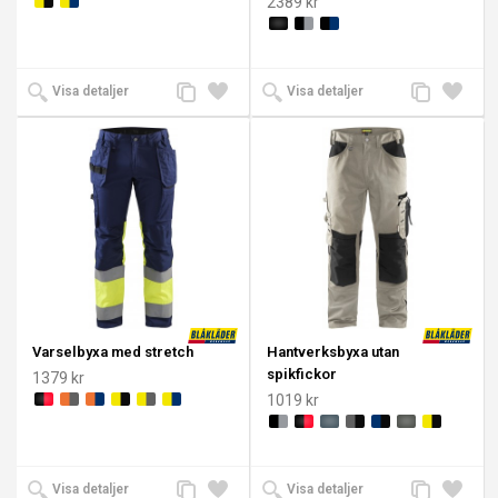
2389 kr
Lägg
Lägg
Lägg
Lägg
Visa detaljer
Visa detaljer
till
till i
till
till i
jämförelse
önskelista
jämförelse
önskeli
Varselbyxa med stretch
Hantverksbyxa utan
spikfickor
1379 kr
1019 kr
Lägg
Lägg
Lägg
Lägg
Visa detaljer
Visa detaljer