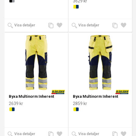
3629 kr
Lägg
Lägg
Lägg
Lägg
Visa detaljer
Visa detaljer
till
till i
till
till i
jämförelse
önskelista
jämförelse
önskeli
Byxa Multinorm Inherent
Byxa Multinorm Inherent
2639 kr
2859 kr
Lägg
Lägg
Lägg
Lägg
Visa detaljer
Visa detaljer