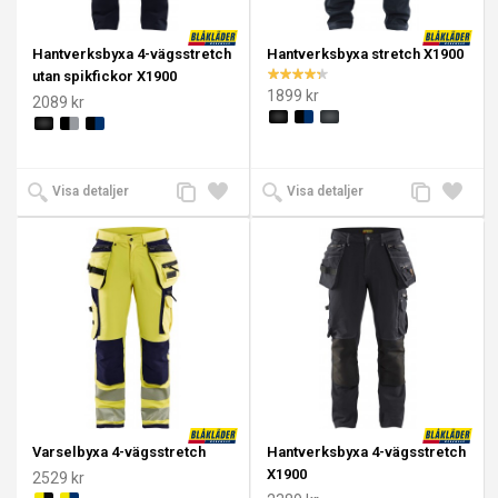
Hantverksbyxa 4-vägsstretch
Hantverksbyxa stretch X1900
utan spikfickor X1900
1899 kr
2089 kr
Lägg
Lägg
Lägg
Lägg
Visa detaljer
Visa detaljer
till
till i
till
till i
jämförelse
önskelista
jämförelse
önskeli
Varselbyxa 4-vägsstretch
Hantverksbyxa 4-vägsstretch
X1900
2529 kr