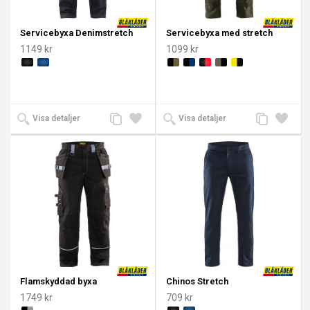
Servicebyxa Denimstretch
Servicebyxa med stretch
1149 kr
1099 kr
Lägg
Lägg
Lägg
Lägg
Visa detaljer
Visa detaljer
till
till i
till
till i
jämförelse
önskelista
jämförelse
önskeli
Flamskyddad byxa
Chinos Stretch
1749 kr
709 kr