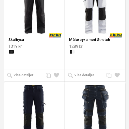
Skalbyxa
Målarbyxa med Stretch
1319 kr
1289 kr
Lägg
Lägg
Lägg
Lägg
Visa detaljer
Visa detaljer
till
till i
till
till i
jämförelse
önskelista
jämförelse
önskeli