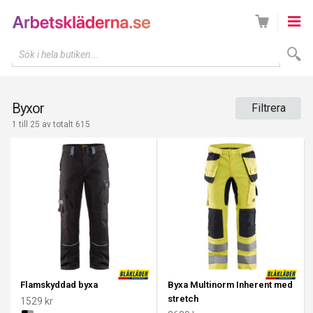
Sök i hela butiken...
Byxor
Filtrera
1 till 25 av totalt 615
Flamskyddad byxa
Byxa Multinorm Inherent med
stretch
1529 kr