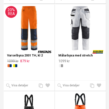
till
till i
till
till i
jämförelse
önskelista
jämförelse
önskeli
20%
REA
Varselbyxa 2001 TH, kl 2
Målarbyxa med stretch
1099 kr
879 kr
1099 kr
Lägg
Lägg
Lägg
Lägg
Visa detaljer
Visa detaljer
till
till i
till
till i
jämförelse
önskelista
jämförelse
önskeli