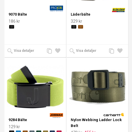
9070 Bälte
Läderbälte
186 kr
329 kr
Lägg
Lägg
Lägg
Lägg
Visa detaljer
Visa detaljer
till
till i
till
till i
jämförelse
önskelista
jämförelse
önskeli
9284 Bälte
Nylon Webbing Ladder Lock
Belt
129 kr