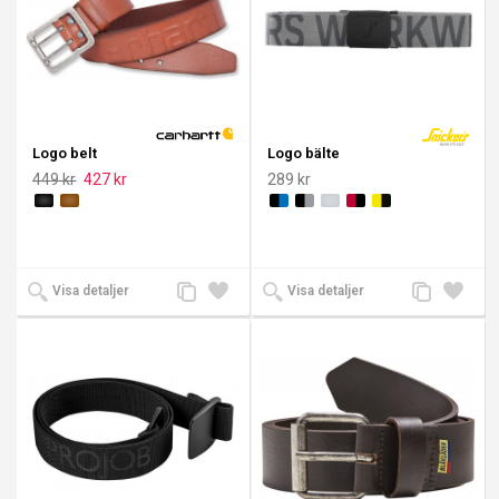
Logo belt
Logo bälte
449 kr
427 kr
289 kr
Lägg
Lägg
Lägg
Lägg
Visa detaljer
Visa detaljer
till
till i
till
till i
jämförelse
önskelista
jämförelse
önskeli