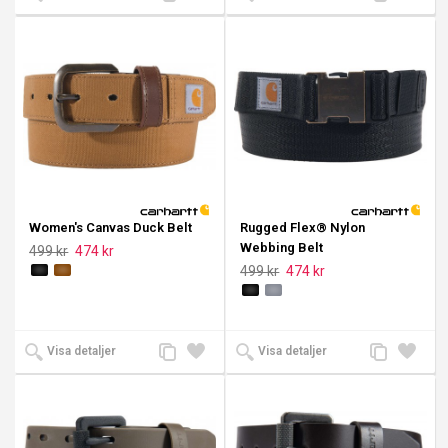
till
till i
till
till i
jämförelse
önskelista
jämförelse
önskeli
Women's Canvas Duck Belt
Rugged Flex® Nylon
Webbing Belt
499 kr
474 kr
499 kr
474 kr
Lägg
Lägg
Lägg
Lägg
Visa detaljer
Visa detaljer
till
till i
till
till i
jämförelse
önskelista
jämförelse
önskeli