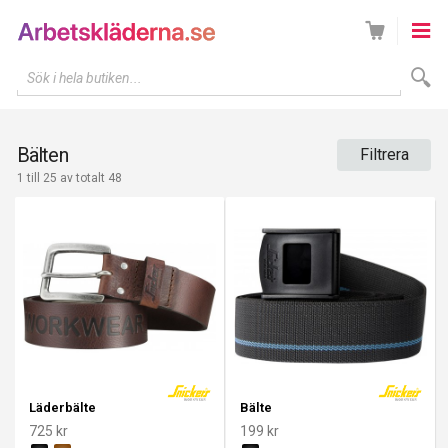
Sök i hela butiken...
Bälten
Filtrera
1 till 25 av totalt 48
Läderbälte
Bälte
725 kr
199 kr