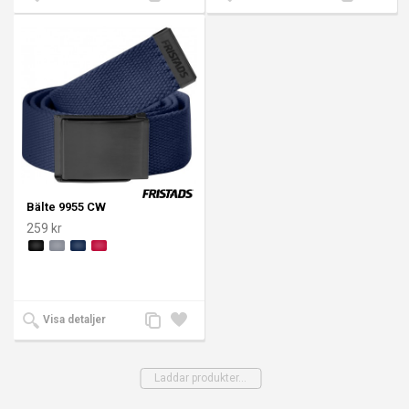
till
till i
till
till i
jämförelse
önskelista
jämförelse
önskeli
Bälte 9955 CW
259 kr
Lägg
Lägg
Visa detaljer
till
till i
jämförelse
önskelista
Laddar produkter...