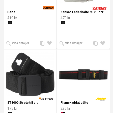
Bälte
Kansas Läderbälte 9371 Lthr
419 kr
470 kr
Lägg
Lägg
Lägg
Lägg
Visa detaljer
Visa detaljer
till
till i
till
till i
jämförelse
önskelista
jämförelse
önskeli
ST8000 Stretch Belt
Flamskyddat bälte
175 kr
285 kr