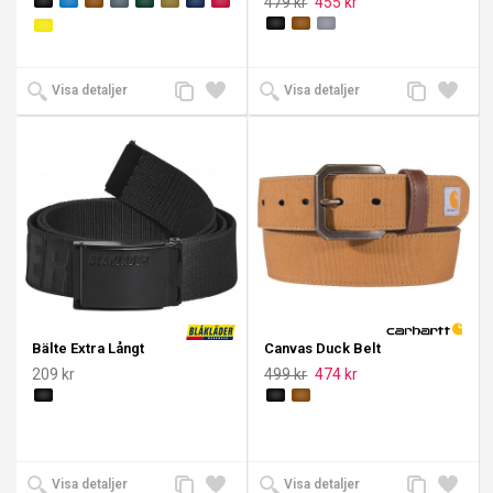
479 kr
455 kr
Lägg
Lägg
Lägg
Lägg
Visa detaljer
Visa detaljer
till
till i
till
till i
jämförelse
önskelista
jämförelse
önskeli
Bälte Extra Långt
Canvas Duck Belt
209 kr
499 kr
474 kr
Lägg
Lägg
Lägg
Lägg
Visa detaljer
Visa detaljer