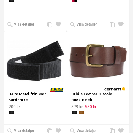
Lägg
Lägg
Lägg
Lägg
Visa detaljer
Visa detaljer
till
till i
till
till i
jämförelse
önskelista
jämförelse
önskeli
Bälte Metallfritt Med
Bridle Leather Classic
Kardborre
Buckle Belt
209 kr
579 kr
550 kr
Lägg
Lägg
Lägg
Lägg
Visa detaljer
Visa detaljer