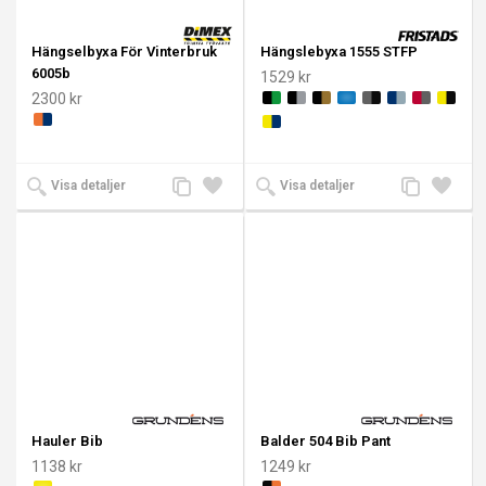
Hängselbyxa För Vinterbruk
Hängslebyxa 1555 STFP
6005b
1529 kr
2300 kr
Lägg
Lägg
Lägg
Lägg
Visa detaljer
Visa detaljer
till
till i
till
till i
jämförelse
önskelista
jämförelse
önskeli
Hauler Bib
Balder 504 Bib Pant
1138 kr
1249 kr