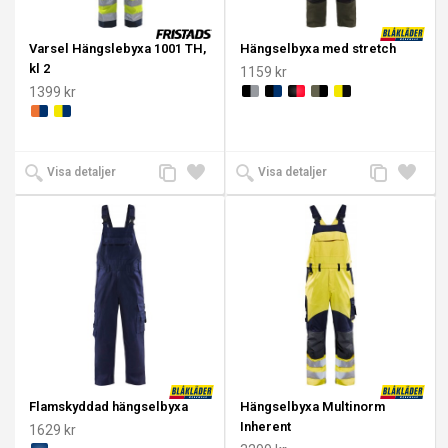
Varsel Hängslebyxa 1001 TH,
Hängselbyxa med stretch
kl 2
1159 kr
1399 kr
Lägg
Lägg
Lägg
Lägg
Visa detaljer
Visa detaljer
till
till i
till
till i
jämförelse
önskelista
jämförelse
önskeli
Flamskyddad hängselbyxa
Hängselbyxa Multinorm
Inherent
1629 kr