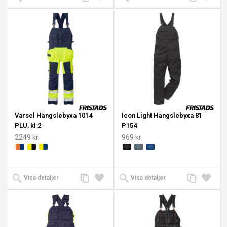
till
till i
till
till i
jämförelse
önskelista
jämförelse
önskeli
Varsel Hängslebyxa 1014
Icon Light Hängslebyxa 81
PLU, kl 2
P154
2249 kr
969 kr
Lägg
Lägg
Lägg
Lägg
Visa detaljer
Visa detaljer
till
till i
till
till i
jämförelse
önskelista
jämförelse
önskeli