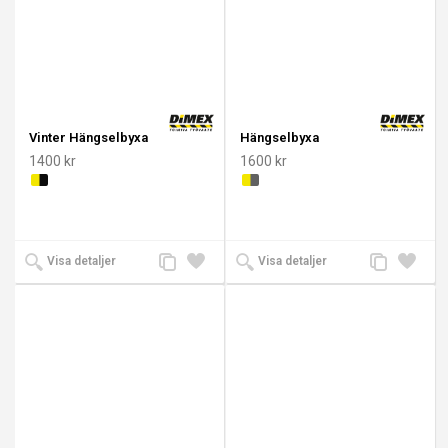
Vinter Hängselbyxa
Hängselbyxa
1400 kr
1600 kr
Lägg
Lägg
Lägg
Lägg
Visa detaljer
Visa detaljer
till
till i
till
till i
jämförelse
önskelista
jämförelse
önskeli