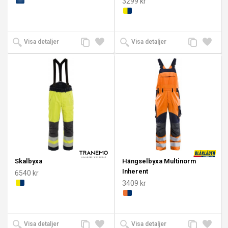
3299 kr
Lägg
Lägg
Lägg
Lägg
Visa detaljer
Visa detaljer
till
till i
till
till i
jämförelse
önskelista
jämförelse
önskeli
Skalbyxa
Hängselbyxa Multinorm
Inherent
6540 kr
3409 kr
Lägg
Lägg
Lägg
Lägg
Visa detaljer
Visa detaljer