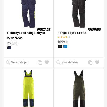
Flamskyddad hängslebyxa
Hängslebyxa 51 FAS
0030 FLAM
1699 kr
2599 kr
Lägg
Lägg
Lägg
Lägg
Visa detaljer
Visa detaljer
till
till i
till
till i
jämförelse
önskelista
jämförelse
önskeli