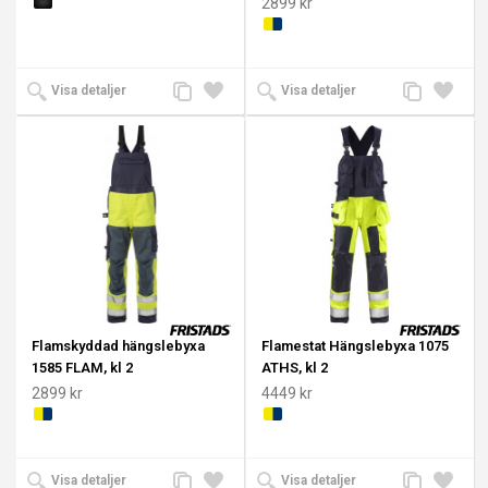
2899 kr
Lägg
Lägg
Lägg
Lägg
Visa detaljer
Visa detaljer
till
till i
till
till i
jämförelse
önskelista
jämförelse
önskeli
Flamskyddad hängslebyxa
Flamestat Hängslebyxa 1075
1585 FLAM, kl 2
ATHS, kl 2
2899 kr
4449 kr
Lägg
Lägg
Lägg
Lägg
Visa detaljer
Visa detaljer