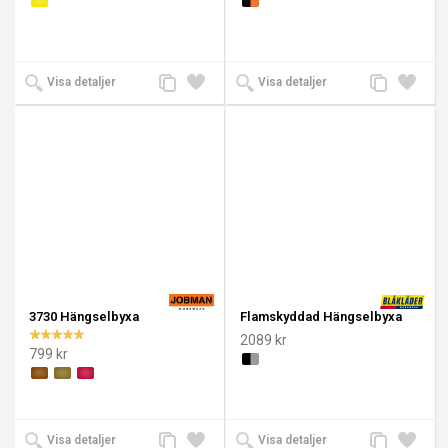
Lägg
Lägg
Lägg
Lägg
Visa detaljer
Visa detaljer
till
till i
till
till i
jämförelse
önskelista
jämförelse
önskeli
3730 Hängselbyxa
Flamskyddad Hängselbyxa
2089 kr
799 kr
Lägg
Lägg
Lägg
Lägg
Visa detaljer
Visa detaljer