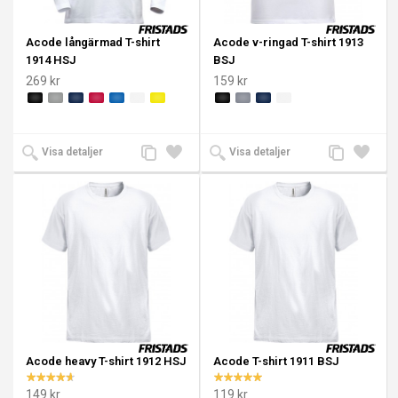
Acode långärmad T-shirt
Acode v-ringad T-shirt 1913
1914 HSJ
BSJ
269 kr
159 kr
Lägg
Lägg
Lägg
Lägg
Visa detaljer
Visa detaljer
till
till i
till
till i
jämförelse
önskelista
jämförelse
önskeli
Acode heavy T-shirt 1912 HSJ
Acode T-shirt 1911 BSJ
149 kr
119 kr