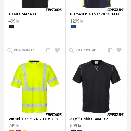
T-shirt 7447 RTT
Flamestat T-shirt 7073 TFLH
499 kr
1299 kr
Lägg
Lägg
Lägg
Lägg
Visa detaljer
Visa detaljer
till
till i
till
till i
jämförelse
önskelista
jämförelse
önskeli
Varsel T-shirt 7407 THV, kl 3
37,5™ T-shirt 7404 TCY
749 kr
599 kr