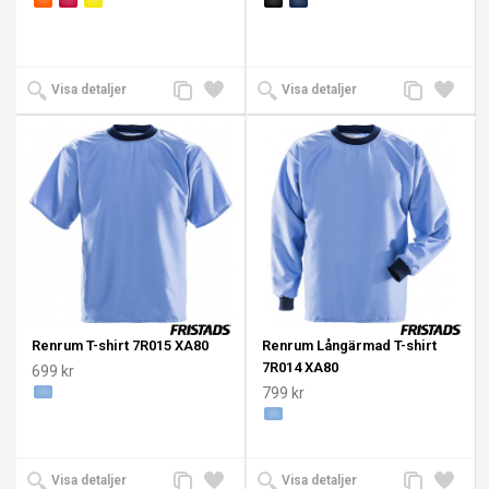
Lägg
Lägg
Lägg
Lägg
Visa detaljer
Visa detaljer
till
till i
till
till i
jämförelse
önskelista
jämförelse
önskeli
Renrum T-shirt 7R015 XA80
Renrum Långärmad T-shirt
7R014 XA80
699 kr
799 kr
Lägg
Lägg
Lägg
Lägg
Visa detaljer
Visa detaljer