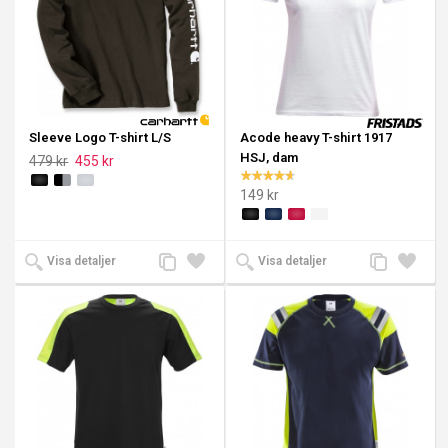
Sleeve Logo T-shirt L/S
Acode heavy T-shirt 1917
HSJ, dam
479 kr
455 kr
149 kr
Lägg
Lägg
Lägg
Lägg
Visa detaljer
Visa detaljer
till
till i
till
till i
jämförelse
önskelista
jämförelse
önskeli