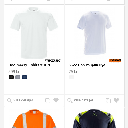
till
till i
till
till i
jämförelse
önskelista
jämförelse
önskeli
Coolmax® T-shirt 918 PF
5522 T-shirt Spun Dye
599 kr
75 kr
Lägg
Lägg
Lägg
Lägg
Visa detaljer
Visa detaljer
till
till i
till
till i
jämförelse
önskelista
jämförelse
önskeli