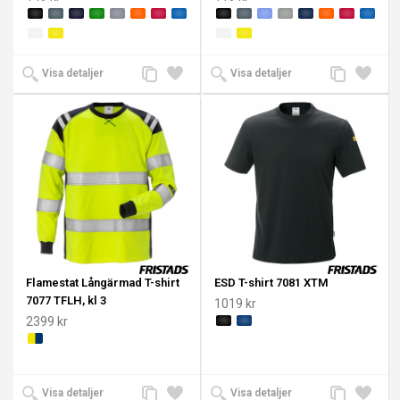
Lägg
Lägg
Lägg
Lägg
Visa detaljer
Visa detaljer
till
till i
till
till i
jämförelse
önskelista
jämförelse
önskeli
Flamestat Långärmad T-shirt
ESD T-shirt 7081 XTM
7077 TFLH, kl 3
1019 kr
2399 kr
Lägg
Lägg
Lägg
Lägg
Visa detaljer
Visa detaljer