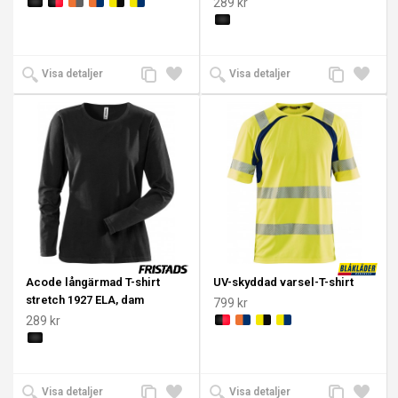
289 kr
Lägg
Lägg
Lägg
Lägg
Visa detaljer
Visa detaljer
till
till i
till
till i
jämförelse
önskelista
jämförelse
önskeli
Acode långärmad T-shirt
UV-skyddad varsel-T-shirt
stretch 1927 ELA, dam
799 kr
289 kr
Lägg
Lägg
Lägg
Lägg
Visa detaljer
Visa detaljer