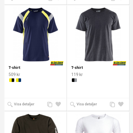
till
till i
till
till i
jämförelse
önskelista
jämförelse
önskeli
T-shirt
T-shirt
509 kr
119 kr
Lägg
Lägg
Lägg
Lägg
Visa detaljer
Visa detaljer
till
till i
till
till i
jämförelse
önskelista
jämförelse
önskeli