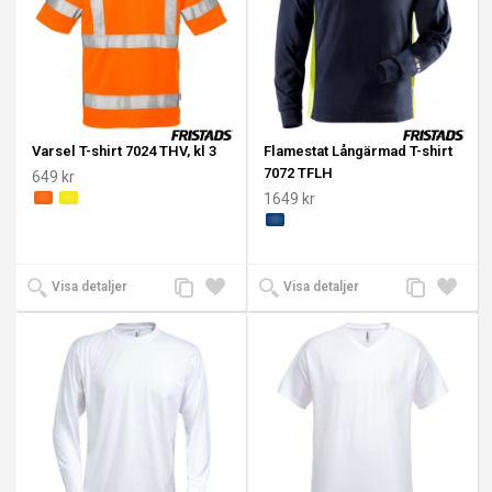
Varsel T-shirt 7024 THV, kl 3
Flamestat Långärmad T-shirt
7072 TFLH
649 kr
1649 kr
Lägg
Lägg
Lägg
Lägg
Visa detaljer
Visa detaljer
till
till i
till
till i
jämförelse
önskelista
jämförelse
önskeli