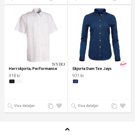
till
till i
till
till i
jämförelse
önskelista
jämförelse
önskeli
Herrskjorta, Performance
Skjorta Dam Tee Jays
418 kr
931 kr
Lägg
Lägg
Lägg
Lägg
Visa detaljer
Visa detaljer
till
till i
till
till i
jämförelse
önskelista
jämförelse
önskeli