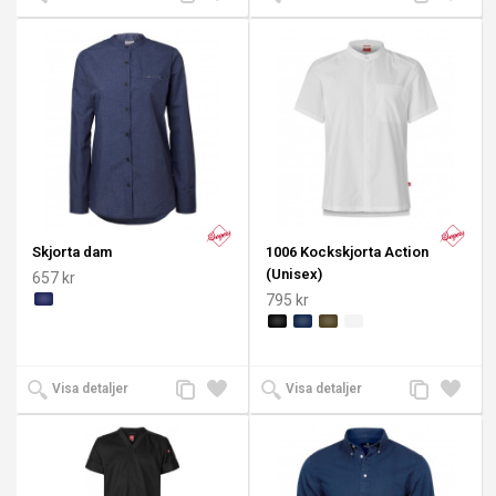
till
till i
till
till i
jämförelse
önskelista
jämförelse
önskeli
Skjorta dam
1006 Kockskjorta Action
(Unisex)
657 kr
795 kr
Lägg
Lägg
Lägg
Lägg
Visa detaljer
Visa detaljer
till
till i
till
till i
jämförelse
önskelista
jämförelse
önskeli