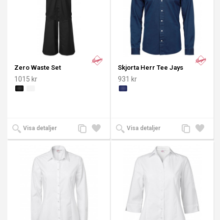
Zero Waste Set
Skjorta Herr Tee Jays
1015 kr
931 kr
Lägg
Lägg
Lägg
Lägg
Visa detaljer
Visa detaljer
till
till i
till
till i
jämförelse
önskelista
jämförelse
önskeli