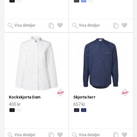
Lägg
Lägg
Lägg
Lägg
Visa detaljer
Visa detaljer
till
till i
till
till i
jämförelse
önskelista
jämförelse
önskeli
Kockskjorta Dam
Skjorta herr
400 kr
657 kr
Lägg
Lägg
Lägg
Lägg
Visa detaljer
Visa detaljer