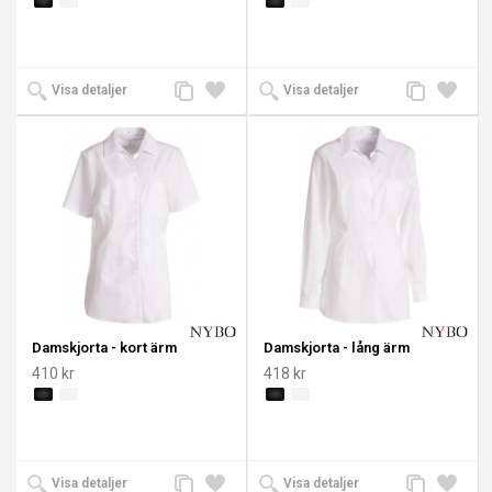
Lägg
Lägg
Lägg
Lägg
Visa detaljer
Visa detaljer
till
till i
till
till i
jämförelse
önskelista
jämförelse
önskeli
Damskjorta - kort ärm
Damskjorta - lång ärm
410 kr
418 kr
Lägg
Lägg
Lägg
Lägg
Visa detaljer
Visa detaljer