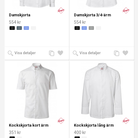
Damskjorta
Damskjorta 3/4-ärm
554 kr
554 kr
Lägg
Lägg
Lägg
Lägg
Visa detaljer
Visa detaljer
till
till i
till
till i
jämförelse
önskelista
jämförelse
önskeli
Kockskjorta kort ärm
Kockskjorta lång ärm
351 kr
400 kr