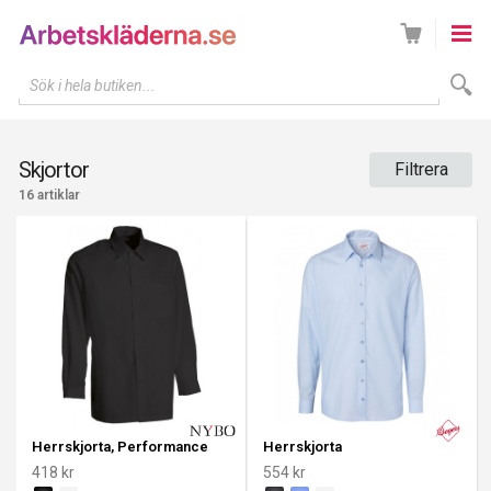
Sök i hela butiken...
Skjortor
Filtrera
16 artiklar
Herrskjorta, Performance
Herrskjorta
418 kr
554 kr