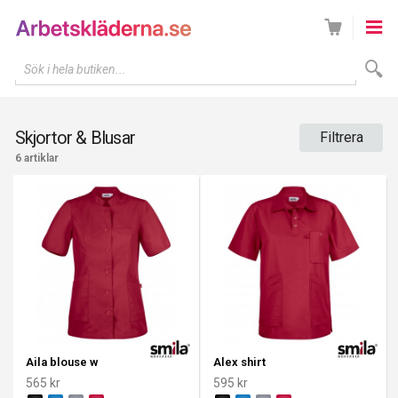
Sök i hela butiken...
Skjortor & Blusar
Filtrera
6 artiklar
Aila blouse w
Alex shirt
565 kr
595 kr