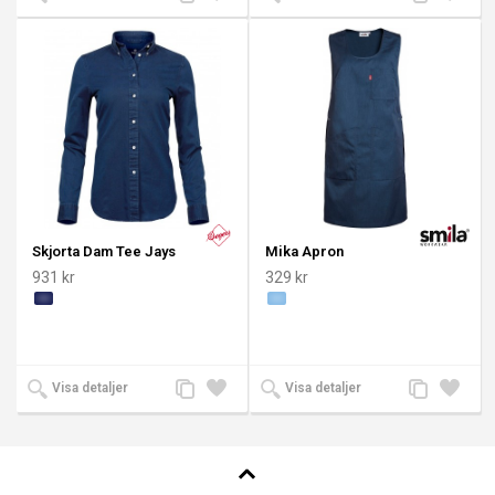
till
till i
till
till i
jämförelse
önskelista
jämförelse
önskeli
Skjorta Dam Tee Jays
Mika Apron
931 kr
329 kr
Lägg
Lägg
Lägg
Lägg
Visa detaljer
Visa detaljer
till
till i
till
till i
jämförelse
önskelista
jämförelse
önskeli