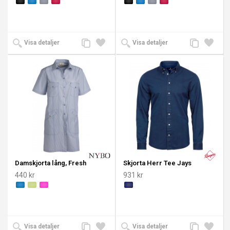
Lägg
Lägg
Lägg
Lägg
Visa detaljer
Visa detaljer
till
till i
till
till i
jämförelse
önskelista
jämförelse
önskeli
Damskjorta lång, Fresh
Skjorta Herr Tee Jays
440 kr
931 kr
Lägg
Lägg
Lägg
Lägg
Visa detaljer
Visa detaljer