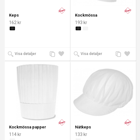
Keps
Kockmössa
162 kr
193 kr
Lägg
Lägg
Lägg
Lägg
Visa detaljer
Visa detaljer
till
till i
till
till i
jämförelse
önskelista
jämförelse
önskeli
Kockmössa papper
Nätkeps
114 kr
133 kr