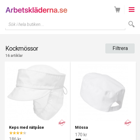
Sök i hela butiken...
Kockmössor
Filtrera
16 artiklar
Keps med nätpåse
Mössa
170 kr
186 kr