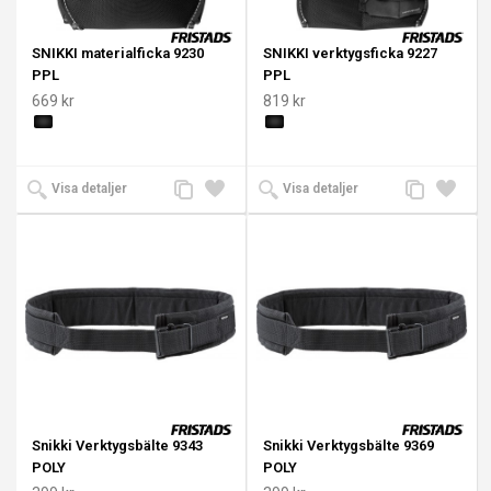
SNIKKI materialficka 9230
SNIKKI verktygsficka 9227
PPL
PPL
669 kr
819 kr
Lägg
Lägg
Lägg
Lägg
Visa detaljer
Visa detaljer
till
till i
till
till i
jämförelse
önskelista
jämförelse
önskeli
Snikki Verktygsbälte 9343
Snikki Verktygsbälte 9369
POLY
POLY