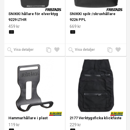
SNIKKI hållare för elverktyg
SNIKKI spik-/skruvhållare
9229 LTHR
9226 PPL
459 kr
669 kr
Lägg
Lägg
Lägg
Lägg
Visa detaljer
Visa detaljer
till
till i
till
till i
jämförelse
önskelista
jämförelse
önskeli
Hammarhållare i plast
2177 Verktygsficka klickfäste
119 kr
229 kr