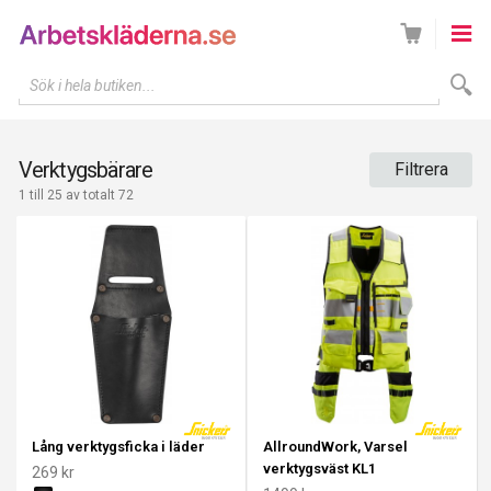
Sök i hela butiken...
Verktygsbärare
Filtrera
1 till 25 av totalt 72
Lång verktygsficka i läder
AllroundWork, Varsel
verktygsväst KL1
269 kr