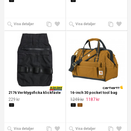
Lägg
Lägg
Lägg
Lägg
Visa detaljer
Visa detaljer
till
till i
till
till i
jämförelse
önskelista
jämförelse
önskeli
2176 Verktygsficka klickfäste
16-inch 30 pocket tool bag
229 kr
1249 kr
1187 kr
Lägg
Lägg
Lägg
Lägg
Visa detaljer
Visa detaljer