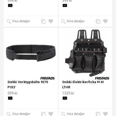
399 kr
399 kr
Lägg
Lägg
Lägg
Lägg
Visa detaljer
Visa detaljer
till
till i
till
till i
jämförelse
önskelista
jämförelse
önskeli
Snikki Verktygsbälte 9370
Snikki Elektrikerficka 9141
POLY
LTHR
399 kr
1329 kr
Lägg
Lägg
Lägg
Lägg
Visa detaljer
Visa detaljer