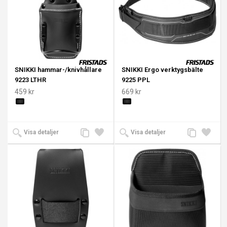
SNIKKI hammar-/knivhållare
SNIKKI Ergo verktygsbälte
9223 LTHR
9225 PPL
459 kr
669 kr
Lägg
Lägg
Lägg
Lägg
Visa detaljer
Visa detaljer
till
till i
till
till i
jämförelse
önskelista
jämförelse
önskeli