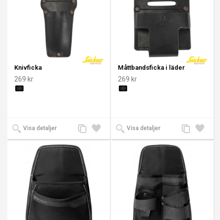
Knivficka
Måttbandsficka i läder
269 kr
269 kr
Lägg
Lägg
Lägg
Lägg
Visa detaljer
Visa detaljer
till
till i
till
till i
jämförelse
önskelista
jämförelse
önskeli