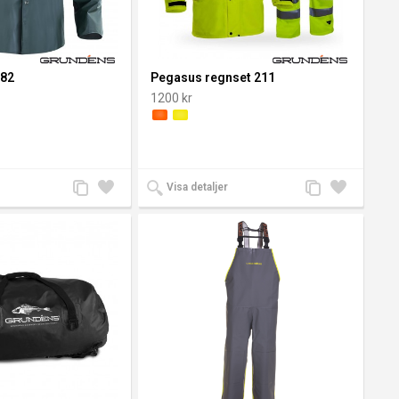
 82
Pegasus regnset 211
1200 kr
Lägg
Lägg
Lägg
Lägg
Visa detaljer
till
till i
till
till i
jämförelse
önskelista
jämförelse
önskelista