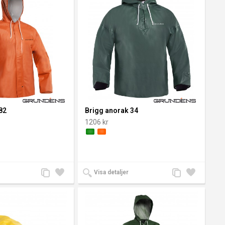
82
Brigg anorak 34
1206 kr
Lägg
Lägg
Lägg
Lägg
Visa detaljer
till
till i
till
till i
jämförelse
önskelista
jämförelse
önskelista