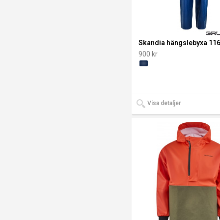
Byggnadsarbetare är utan tvekan tuffare än de flesta. Ä
ett stormväder dundrar in över arbetsplatsen jobbar de vi
fast beslutna att hålla deadline. Det är helt enkelt så de ä
Skandia hängslebyxa 11
det är därför byggnadsarbetare måste kunna lita på sina
900 kr
arbetskläder. Med slitstarka och helt vattentäta material,
kroppsanpassade förstärkningar och yrkesspecifika detal
garanterar dessa plagg optimalt skydd och rörelsefrihet i
mycket våta förhållanden
grundens återförsäljare
stockholm
.
Visa detaljer
Industri- och service är en bred kategori med yrkeskläder
designade för specifika behov inom olje-, gruv- och
livsmedelsindustrin samt liknande branscher där smuts,
kemikalier, låga temperaturer och/eller våta förhållanden 
vanligt förekommande. Med slitstarka och skyddande mate
kroppsanpassade förstärkningar och yrkesspecifika detal
garanterar detta plagg optimalt skydd och rörelsefrihet.
Människor som gillar att jaga, fiska, vandra eller på annat 
utforska elementen känner en djup koppling till naturen. E