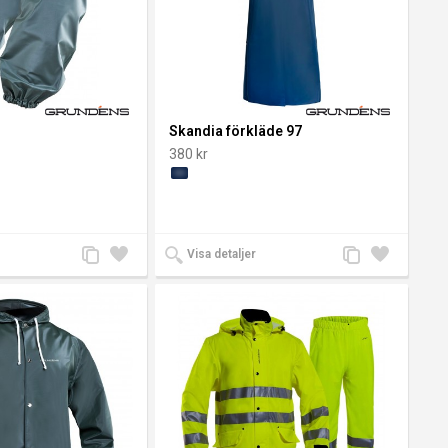
Skandia förkläde 97
380 kr
Lägg
Lägg
Lägg
Lägg
Visa detaljer
till
till i
till
till i
jämförelse
önskelista
jämförelse
önskelista