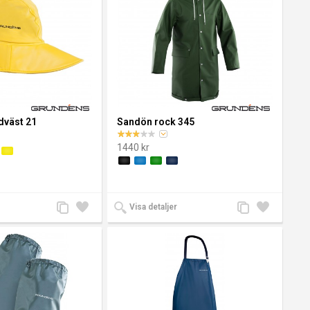
väst 21
Sandön rock 345
1440 kr
Lägg
Lägg
Lägg
Lägg
Visa detaljer
till
till i
till
till i
jämförelse
önskelista
jämförelse
önskelista