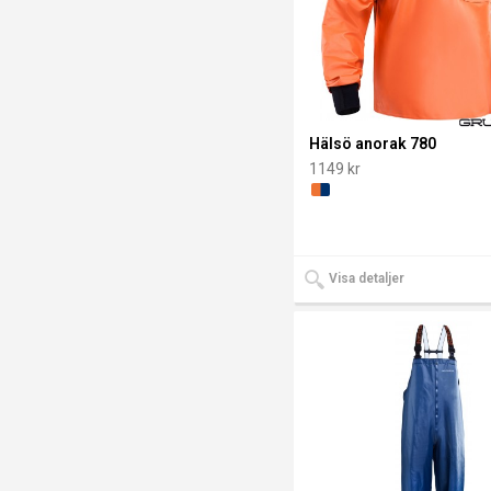
gjort det djupare. Baserat på material- och produktegens
definieras varje plagg som antingen Heavy Duty, Medium 
eller Light Duty.
GRUNDENS
Hälsö anorak 780
YRKESFISKE
1149 kr
Fiske är inte ett yrke för vem som helst. Det är ett jobb 
genuin tillhörighet och stor yrkesstolthet hos dem som ä
att uthärda tuffa förhållanden och våldsamt väder. Storm
Visa detaljer
och kraftig sjö med dånande saltvatten utgör en arbetsmi
som kräver extraordinära män och kvinnor. Samt extraord
kläder. Med slitstarka och helt vattentäta material,
kroppsanpassade förstärkningar och specifika detaljer
garanterar dessa plagg optimalt skydd och rörelsefrihet i
mycket våta förhållanden. Dessa plagg är utvecklade för
grundens fiskekläder men fungerar utmärkt också för an
yrkesgrupper och aktiviteter som kräver robusta och helt
vattentäta regnkläder av högsta kvalitet.