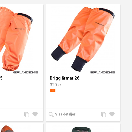
25
Brigg ärmar 26
320 kr
Lägg
Lägg
Lägg
Lägg
Visa detaljer
till
till i
till
till i
jämförelse
önskelista
jämförelse
önskelista