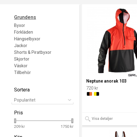
Grundens
Byxor
Grundens kläde
Förkläden
Hängselbyxor
Jackor
billigt hos
Shorts & Piratbyxor
Skjortor
Grundens
Väskor
Tillbehör
Neptune anorak 103
återförsäljare
720 kr
Sortera
Popularitet
REGNKLÄDER
Pris
MED GENUIN
Visa detaljer
209 kr
1750 kr