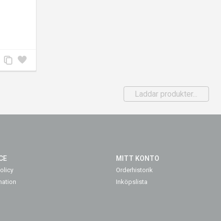
Lägg
Lägg
till
till i
jämförelse
önskelista
Laddar produkter...
CE
MITT KONTO
olicy
Orderhistorik
mation
Inköpslista