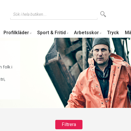
Sök i hela butiken...
Profilkläder
Sport & Fritid
Arbetsskor
Tryck
Mä
 folk i
ri,
Filtrera