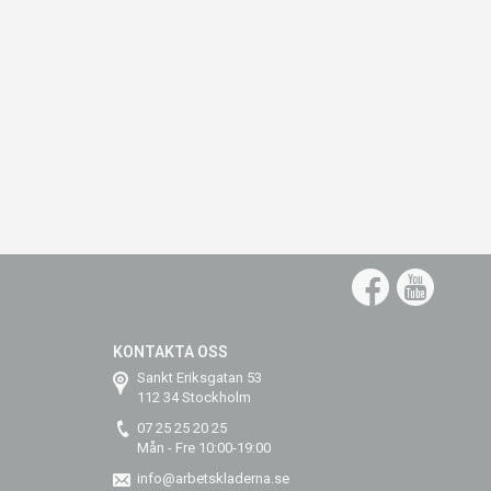
Faceb
Yo
KONTAKTA OSS
Sankt Eriksgatan 53
112 34 Stockholm
07 25 25 20 25
Mån - Fre 10:00-19:00
info@arbetskladerna.se