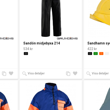
R
hen har
ed
Sandön midjebyxa 214
Sandhamn syd
%
534 kr
422 kr
Lägg
Lägg
Lägg
Lägg
hårt
Visa detaljer
Visa detaljer
plagg
till
till i
till
till i
jämförelse
önskelista
jämförelse
önskelista
om:
vice
om
 och
n även