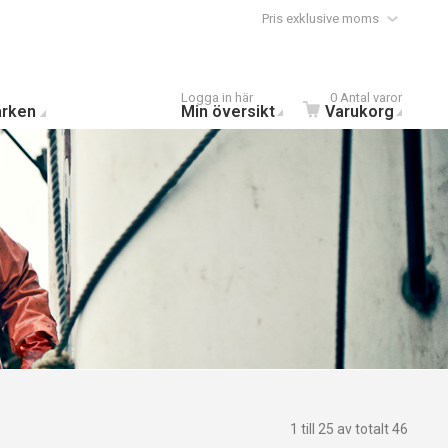
Pris exklusive moms
Logga in här
0 Antal varor
rken
Min översikt
Varukorg
1 till 25 av totalt 46