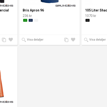
del av
 himlen
rcial
Bris Apron 96
105 Liter Sha
orm. De
236 kr
1070 kr
el med
tentäta
fika
rihet i
Lägg
Lägg
Lägg
Lägg
Visa detaljer
Visa detaljer
till
till i
till
till i
jämförelse
önskelista
jämförelse
önskelista