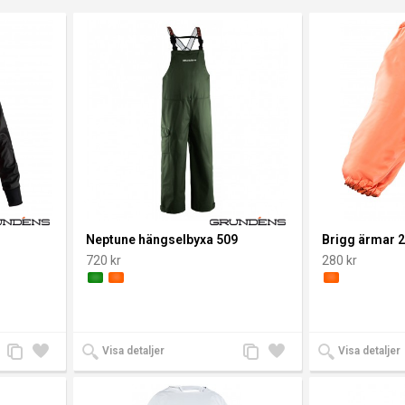
r
Neptune hängselbyxa 509
Brigg ärmar 
720 kr
280 kr
Lägg
Lägg
Lägg
Lägg
Visa detaljer
Visa detaljer
till
till i
till
till i
jämförelse
önskelista
jämförelse
önskelista