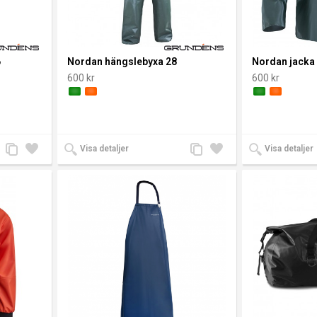
ven om
dare,
r. Och
6
Nordan hängslebyxa 28
Nordan jacka
600 kr
600 kr
jer
Lägg
Lägg
Lägg
Lägg
Visa detaljer
Visa detaljer
till
till i
till
till i
jämförelse
önskelista
jämförelse
önskelista
är
rial,
jer
sätt
tt