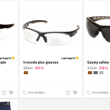
jämförelse
önskelista
jämförelse
önskelista
mple
Ironside plus glasses
Easely safety
299 kr
284 kr
219 kr
208 kr
Lägg
Lägg
Lägg
Lägg
Visa detaljer
Visa detaljer
till
till i
till
till i
jämförelse
önskelista
jämförelse
önskelista