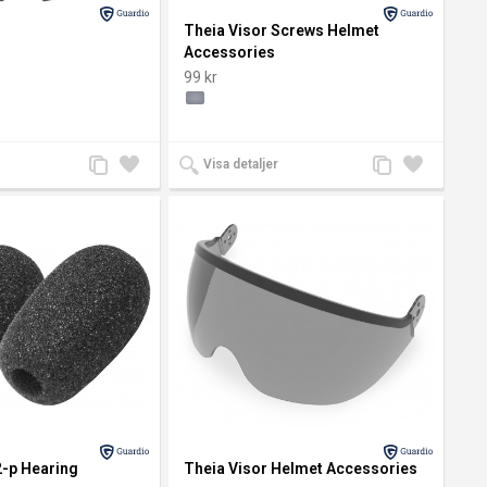
Theia Visor Screws Helmet
Accessories
99 kr
Lägg
Lägg
Lägg
Lägg
Visa detaljer
till
till i
till
till i
jämförelse
önskelista
jämförelse
önskelista
2-p Hearing
Theia Visor Helmet Accessories