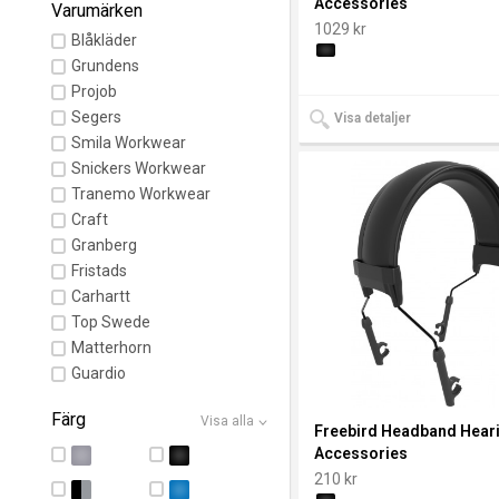
Accessories
Varumärken
1029 kr
Blåkläder
Grundens
Projob
Segers
Visa detaljer
Smila Workwear
Snickers Workwear
Tranemo Workwear
Craft
Granberg
Fristads
Carhartt
Top Swede
Matterhorn
Guardio
Färg
Visa alla
Freebird Headband Hear
Accessories
210 kr