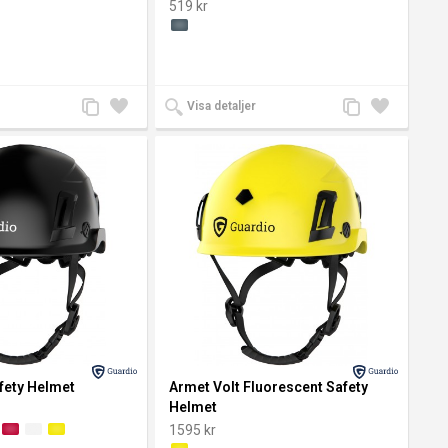
519 kr
Lägg
Lägg
Lägg
Lägg
Visa detaljer
till
till i
till
till i
jämförelse
önskelista
jämförelse
önskelista
fety Helmet
Armet Volt Fluorescent Safety
Helmet
1595 kr