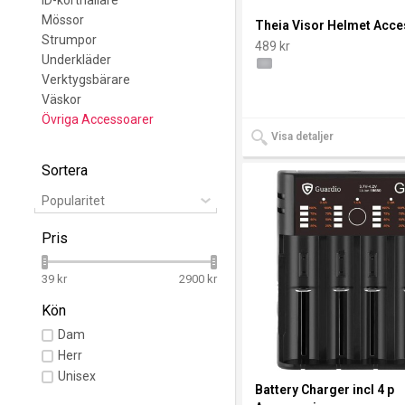
Mössor
Theia Visor Helmet Acce
Strumpor
489 kr
Underkläder
Verktygsbärare
Väskor
Övriga Accessoarer
Visa detaljer
Sortera
Popularitet
Pris
39 kr
2900 kr
Kön
Dam
Herr
Unisex
Battery Charger incl 4 p