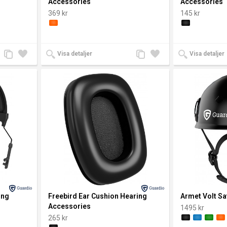
Accessories
Accessories
369 kr
145 kr
Lägg
Lägg
Lägg
Lägg
Visa detaljer
Visa detaljer
till
till i
till
till i
jämförelse
önskelista
jämförelse
önskelista
ing
Freebird Ear Cushion Hearing
Armet Volt Sa
Accessories
1495 kr
265 kr