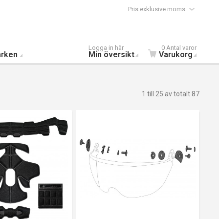
Pris exklusive moms
Logga in här
0 Antal varor
rken
Min översikt
Varukorg
1 till 25 av totalt 87