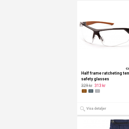
Half frame ratcheting te
safety glasses
329 kr
313 kr
Visa detaljer