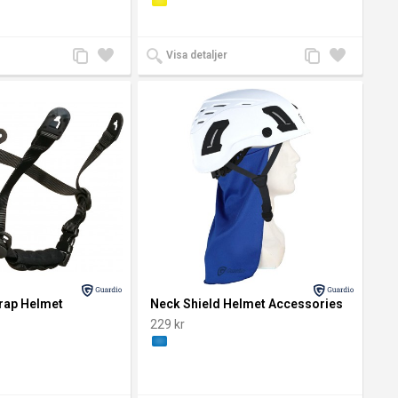
Lägg
Lägg
Lägg
Lägg
Visa detaljer
till
till i
till
till i
jämförelse
önskelista
jämförelse
önskelista
trap Helmet
Neck Shield Helmet Accessories
229 kr