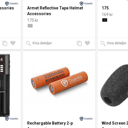
ssories
Armet Reflective Tape Helmet
175
Accessories
169 kr
175 kr
Lägg
Lägg
Lägg
Lägg
Visa detaljer
Visa detaljer
till
till i
till
till i
jämförelse
önskelista
jämförelse
önskelista
Rechargable Battery 2-p
Wind Screen 