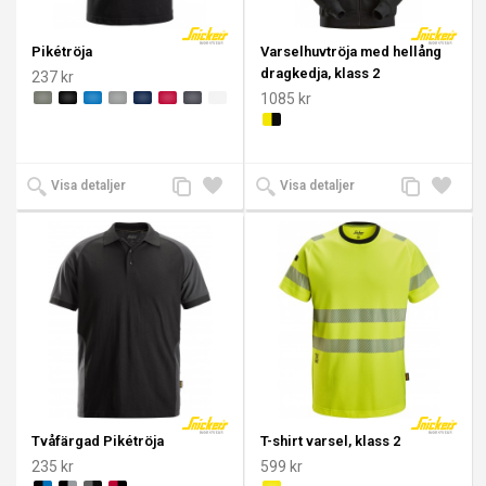
Pikétröja
Varselhuvtröja med hellång
dragkedja, klass 2
237 kr
1085 kr
Lägg
Lägg
Lägg
Lägg
Visa detaljer
Visa detaljer
till
till i
till
till i
jämförelse
önskelista
jämförelse
önskeli
Tvåfärgad Pikétröja
T-shirt varsel, klass 2
235 kr
599 kr