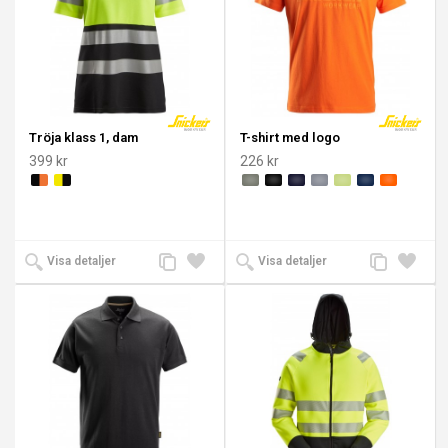
Tröja klass 1, dam
T-shirt med logo
399 kr
226 kr
Lägg
Lägg
Lägg
Lägg
Visa detaljer
Visa detaljer
till
till i
till
till i
jämförelse
önskelista
jämförelse
önskeli