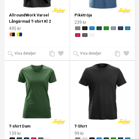
AllroundWork Varsel
Pikétröja
Långärmad T-shirt Kl 2
239 kr
495 kr
Lägg
Lägg
Lägg
Lägg
Visa detaljer
Visa detaljer
till
till i
till
till i
jämförelse
önskelista
jämförelse
önskeli
T-shirt Dam
T-Shirt
139 kr
99 kr