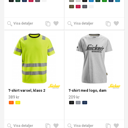
Lägg
Lägg
Lägg
Lägg
Visa detaljer
Visa detaljer
till
till i
till
till i
jämförelse
önskelista
jämförelse
önskeli
T-shirt varsel, klass 2
T-shirt med logo, dam
389 kr
209 kr
Lägg
Lägg
Lägg
Lägg
Visa detaljer
Visa detaljer