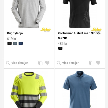
Rugbytröja
Kortärmad t-shirt med 37.5®-
teknik
619 kr
485 kr
Lägg
Lägg
Lägg
Lägg
Visa detaljer
Visa detaljer
till
till i
till
till i
jämförelse
önskelista
jämförelse
önskeli