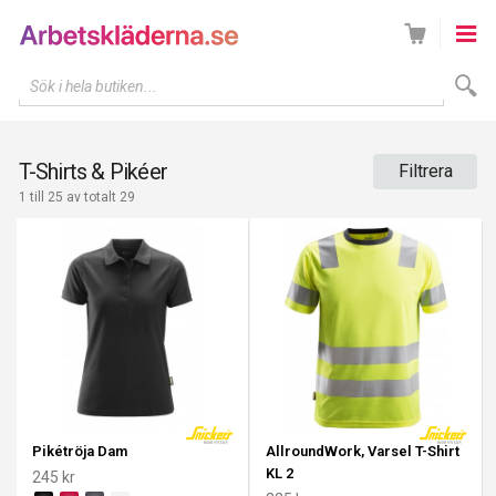
Sök i hela butiken...
T-Shirts & Pikéer
Filtrera
1 till 25 av totalt 29
Pikétröja Dam
AllroundWork, Varsel T-Shirt
KL 2
245 kr