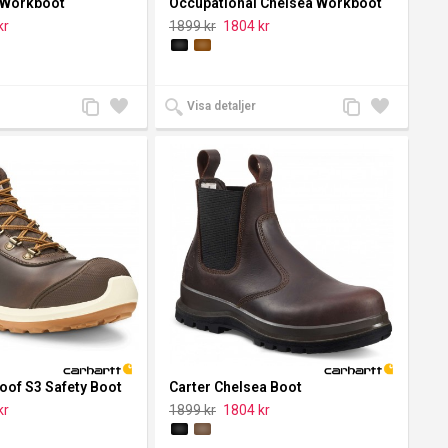
 Workboot
Occupational Chelsea Workboot
kr
1899 kr
1804 kr
Lägg
Lägg
Lägg
Lägg
Visa detaljer
till
till i
till
till i
jämförelse
önskelista
jämförelse
önskelista
oof S3 Safety Boot
Carter Chelsea Boot
kr
1899 kr
1804 kr