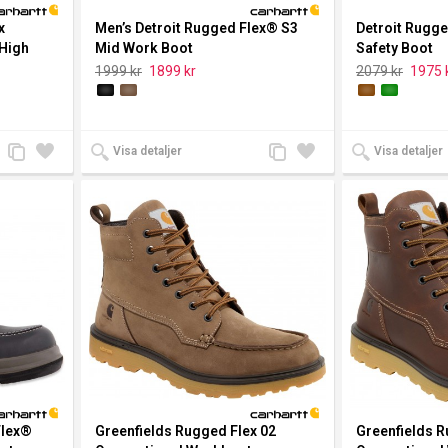
x
Men’s Detroit Rugged Flex® S3
Detroit Rugge
 High
Mid Work Boot
Safety Boot
1999 kr
1899 kr
2079 kr
1975 
Lägg
Lägg
Lägg
Lägg
Visa detaljer
Visa detaljer
till
till i
till
till i
jämförelse
önskelista
jämförelse
önskelista
Flex®
Greenfields Rugged Flex 02
Greenfields R