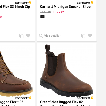
d Flex S3 6 Inch Zip
Carhartt Michigan Sneaker Shoe
1449 kr
1377 kr
kr
Lägg
Lägg
Lägg
Lägg
Visa detaljer
till
till i
till
till i
jämförelse
önskelista
jämförelse
önskelista
ugged Flex™ 02
Greenfields Rugged Flex 02