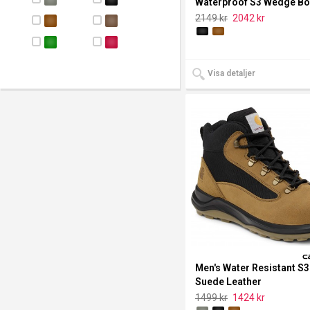
Waterproof S3 Wedge Bo
2149 kr
2042 kr
Visa detaljer
Men′s Water Resistant S
Suede Leather
1499 kr
1424 kr