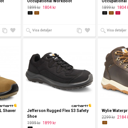
ot
Occupational Workboot
Occupational
1899 kr
1804 kr
1899 kr
1804 
Lägg
Lägg
Lägg
Lägg
Visa detaljer
Visa detaljer
till
till i
till
till i
jämförelse
önskelista
jämförelse
önskelista
3L Shaver
Jefferson Rugged Flex S3 Safety
Wylie Waterpr
Shoe
2299 kr
2184 
1999 kr
1899 kr