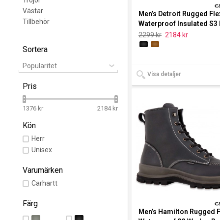
Västar
Men’s Detroit Rugged Fle
Tillbehör
Waterproof Insulated S3
Work Boot
2299 kr
2184 kr
Sortera
Popularitet
Visa detaljer
Pris
1376 kr
2184 kr
Kön
Herr
Unisex
Varumärken
Carhartt
Färg
Men’s Hamilton Rugged 