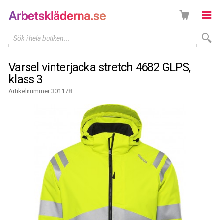
Sök i hela butiken...
Varsel vinterjacka stretch 4682 GLPS,
klass 3
Artikelnummer 301178