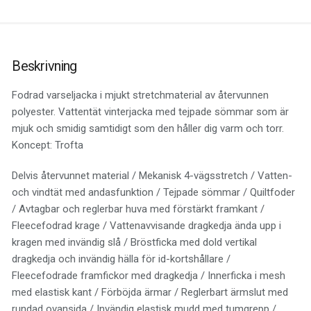
Beskrivning
Fodrad varseljacka i mjukt stretchmaterial av återvunnen
polyester. Vattentät vinterjacka med tejpade sömmar som är
mjuk och smidig samtidigt som den håller dig varm och torr.
Koncept: Trofta
Delvis återvunnet material / Mekanisk 4-vägsstretch / Vatten-
och vindtät med andasfunktion / Tejpade sömmar / Quiltfoder
/ Avtagbar och reglerbar huva med förstärkt framkant /
Fleecefodrad krage / Vattenavvisande dragkedja ända upp i
kragen med invändig slå / Bröstficka med dold vertikal
dragkedja och invändig hälla för id-kortshållare /
Fleecefodrade framfickor med dragkedja / Innerficka i mesh
med elastisk kant / Förböjda ärmar / Reglerbart ärmslut med
rundad ovansida / Invändig elastisk mudd med tumgrepp /