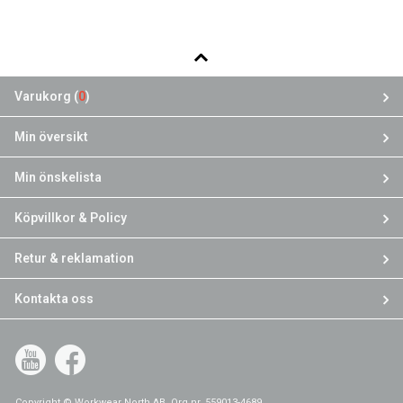
Varukorg (
0
)
Min översikt
Min önskelista
Köpvillkor & Policy
Retur & reklamation
Kontakta oss
YouTube
Facebook
Copyright © Workwear North AB, Org.nr. 559013-4689