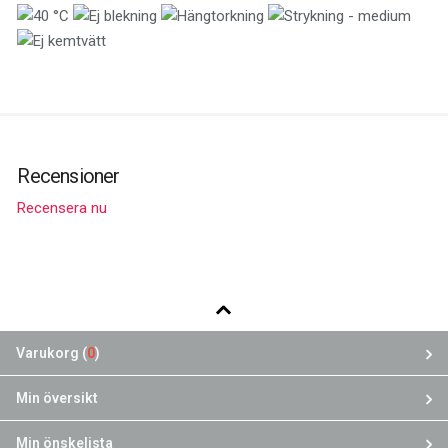
Recensioner
Recensera nu
Varukorg (
0
)
Min översikt
Min önskelista