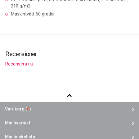
210 g/m2
Maskintvätt 60 grader
Recensioner
Recensera nu
Varukorg (
0
)
Min översikt
Min önskelista