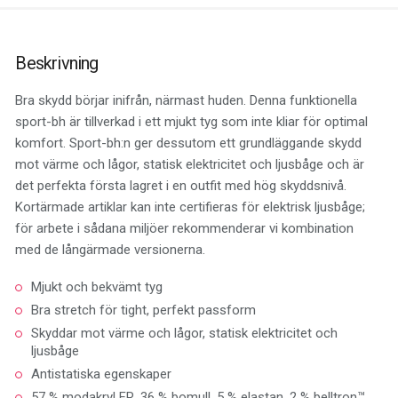
Beskrivning
Bra skydd börjar inifrån, närmast huden. Denna funktionella
sport-bh är tillverkad i ett mjukt tyg som inte kliar för optimal
komfort. Sport-bh:n ger dessutom ett grundläggande skydd
mot värme och lågor, statisk elektricitet och ljusbåge och är
det perfekta första lagret i en outfit med hög skyddsnivå.
Kortärmade artiklar kan inte certifieras för elektrisk ljusbåge;
för arbete i sådana miljöer rekommenderar vi kombination
med de långärmade versionerna.
Mjukt och bekvämt tyg
Bra stretch för tight, perfekt passform
Skyddar mot värme och lågor, statisk elektricitet och
ljusbåge
Antistatiska egenskaper
57 % modakryl FR, 36 % bomull, 5 % elastan, 2 % belltron™,