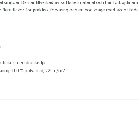
etsmiljöer. Den är tillverkad av softshellmaterial och har förböjda är
n har flera fickor för praktisk förvaring och en hög krage med skönt 
en
amfickor med dragkedja
kning: 100 % polyamid, 220 g/m2