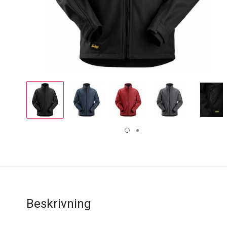
Display
Display
Display
Display
Disp
Gallery
Gallery
Gallery
Gallery
Gall
Item
Item
Item
Item
Ite
1
2
3
4
5
Beskrivning