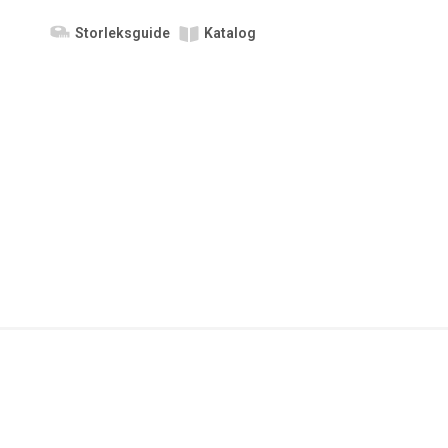
Storleksguide
Katalog
lay
Display
Display
ery
Gallery
Gallery
m
Item
Item
6
7