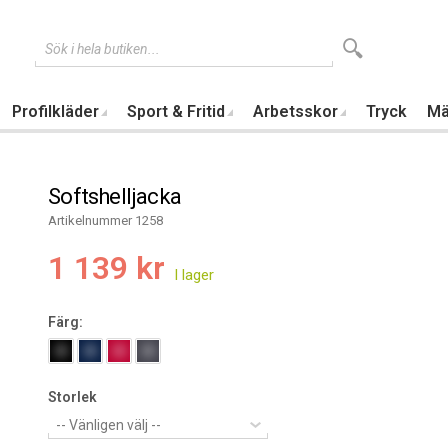
Sök i hela butiken...
Profilkläder
Sport & Fritid
Arbetsskor
Tryck
Mä
Softshelljacka
Artikelnummer 1258
1 139 kr
Färg:
Storlek
-- Vänligen välj --