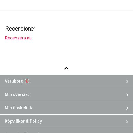
Recensioner
Recensera nu
Varukorg (
0
)
Min översikt
Min önskelista
Köpvillkor & Policy