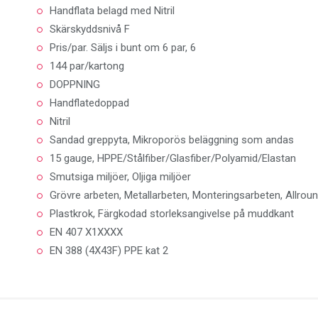
Handflata belagd med Nitril
Skärskyddsnivå F
Pris/par. Säljs i bunt om 6 par, 6
144 par/kartong
DOPPNING
Handflatedoppad
Nitril
Sandad greppyta, Mikroporös beläggning som andas
15 gauge, HPPE/Stålfiber/Glasfiber/Polyamid/Elastan
Smutsiga miljöer, Oljiga miljöer
Grövre arbeten, Metallarbeten, Monteringsarbeten, Allrou
Plastkrok, Färgkodad storleksangivelse på muddkant
EN 407 X1XXXX
EN 388 (4X43F) PPE kat 2