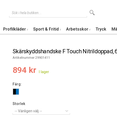
Sök i hela butiken...
Profilkläder
Sport & Fritid
Arbetsskor
Tryck
Mä
Skärskyddshandske F Touch Nitrildoppad, 6
Artikelnummer 29901411
894 kr
Färg:
Storlek
-- Vänligen välj --