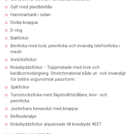
Gylf med plastblixtlås
Hammarhank i sidan
Dolda knappar
D-ring
Bakfickor
Benficka med lock, pennficka och invändig telefonficka i
mesh
Insticksfickor
Knäskyddsfickor - Toppmatade med lock och
kardborrestängning. Stretchmaterial både ut- och invändigt
för bättre ergonomisk passform.
Spikfickor
Tumstocksficka med Skjutmåttshållare, kniv- och
pennficka
Justerbara benavslut med knappar
Reflexdetaljer
Knäskyddsfickor anpassade till knäskydd 4027