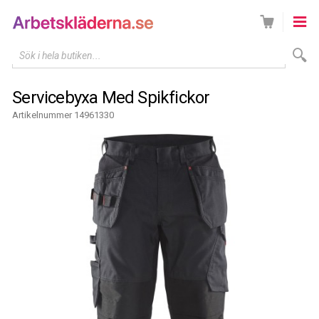
Sök i hela butiken...
Servicebyxa Med Spikfickor
Artikelnummer 14961330