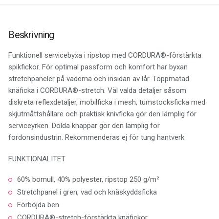
Beskrivning
Funktionell servicebyxa i ripstop med CORDURA®-förstärkta
spikfickor. För optimal passform och komfort har byxan
stretchpaneler på vaderna och insidan av lår. Toppmatad
knäficka i CORDURA®-stretch. Väl valda detaljer såsom
diskreta reflexdetaljer, mobilficka i mesh, tumstocksficka med
skjutmåttshållare och praktisk knivficka gör den lämplig för
serviceyrken. Dolda knappar gör den lämplig för
fordonsindustrin. Rekommenderas ej för tung hantverk.
FUNKTIONALITET
60% bomull, 40% polyester, ripstop 250 g/m²
Stretchpanel i gren, vad och knäskyddsficka
Förböjda ben
CORDURA®-stretch-förstärkta knäfickor