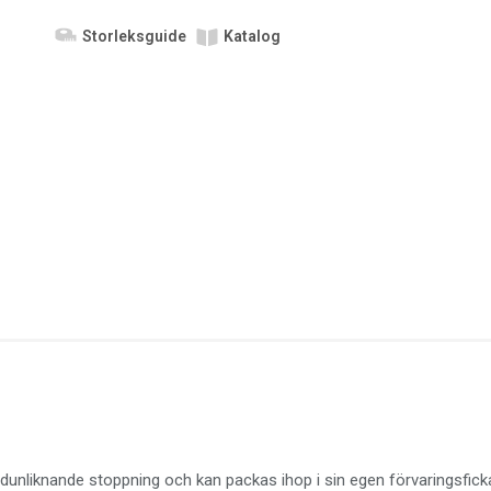
Storleksguide
Katalog
lay
ery
m
nliknande stoppning och kan packas ihop i sin egen förvaringsficka så