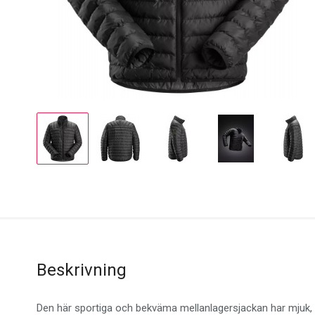
Display
Display
Display
Display
Disp
Gallery
Gallery
Gallery
Gallery
Gall
Item
Item
Item
Item
Ite
1
2
3
4
5
Beskrivning
Den här sportiga och bekväma mellanlagersjackan har mjuk, du