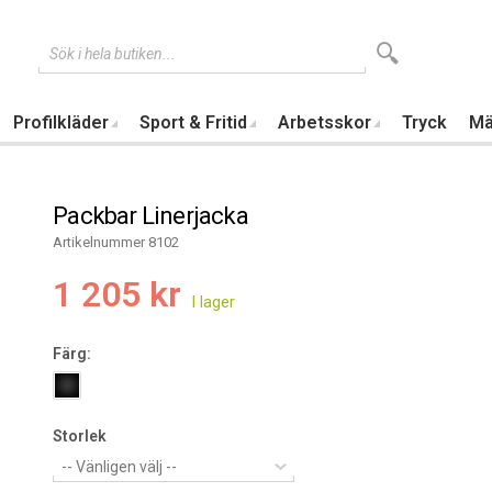
Sök i hela butiken...
Profilkläder
Sport & Fritid
Arbetsskor
Tryck
Mä
Packbar Linerjacka
Artikelnummer 8102
1 205 kr
Färg:
Storlek
-- Vänligen välj --