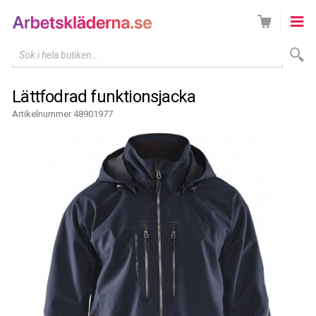
Sök i hela butiken...
Lättfodrad funktionsjacka
Artikelnummer 48901977