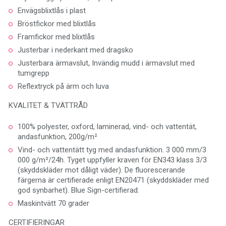
Envägsblixtlås i plast
Bröstfickor med blixtlås
Framfickor med blixtlås
Justerbar i nederkant med dragsko
Justerbara ärmavslut, Invändig mudd i ärmavslut med
tumgrepp
Reflextryck på ärm och luva
KVALITET & TVÄTTRÅD
100% polyester, oxford, laminerad, vind- och vattentät,
andasfunktion, 200g/m²
Vind- och vattentätt tyg med andasfunktion. 3 000 mm/3
000 g/m²/24h. Tyget uppfyller kraven för EN343 klass 3/3
(skyddskläder mot dåligt väder). De fluorescerande
färgerna är certifierade enligt EN20471 (skyddskläder med
god synbarhet). Blue Sign-certifierad.
Maskintvätt 70 grader
CERTIFIERINGAR