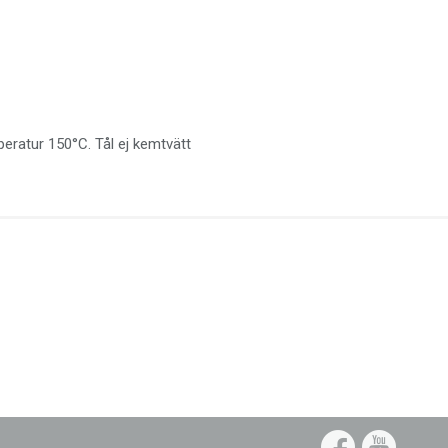
eratur 150°C. Tål ej kemtvätt
Faceb
Yo