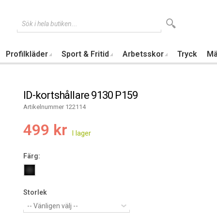
Sök i hela butiken...
Profilkläder
Sport & Fritid
Arbetsskor
Tryck
Mä
ID-kortshållare 9130 P159
Artikelnummer 122114
499 kr
Färg:
Storlek
-- Vänligen välj --