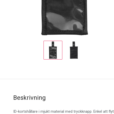
Display
Display
Gallery
Gallery
Item
Item
1
2
Beskrivning
ID-kortshållare i mjukt material med tryckknapp. Enkel att flytt