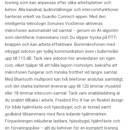
lösning som kan anpassas efter olika arbetsplatser och
behov. Alla kanalval, ljudinställningar och intercomfunktioner
hanteras enkelt via Guardio Connect-appen. Med den
intelligenta teknologin Sonunex VoxSense aktiveras
mikrofonen automatiskt vid samtal – genom en AI-algoritm
som identifierar människans röst. Du slipper trycka på PTT-
knappen och kan arbeta effektivare. Bommikrofonen med
inbyggd sidoton ger tydlig kommunikation även i bullernivåer
upp till 115 dB. Tack vare sidoton hör användaren sin egen
röst, vilket hjälper till att hålla lagom röstvolym, bekräfta att
mikrofonen fungerar och minska trötthet vid längre samtal.
Med Bluetooth multipoint kan två telefoner anslutas samtidigt,
och det starka batteriet levererar upp till 120 timmar musiktid
eller 18 timmar intercom-samtal. Tack vare snabbladdning är
du snabbt tillbaka i arbete. Freebird Pro X har en flexibel design
för både hjälmfäste och hjässbygel, och är testad samt
godkänd tillsammans med flera ledande hjälmmärken.
Förpackningen inkluderar laddare, hjässbygel, hjälmfäste och
en förvaringspåse – allt du behöver för en komplett lösning.