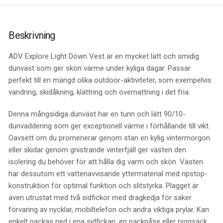
Beskrivning
ADV Explore Light Down Vest är en mycket lätt och smidig
dunväst som ger skön värme under kyliga dagar. Passar
perfekt till en mängd olika outdoor-aktiviteter, som exempelvis
vandring, skidåkning, klättring och övernattning i det fria.
Denna mångsidiga dunväst har en tunn och lätt 90/10-
dunvaddering som ger exceptionell värme i förhållande till vikt.
Oavsett om du promenerar genom stan en kylig vintermorgon
eller skidar genom gnistrande vinterfjäll ger västen den
isolering du behöver för att hålla dig varm och skön. Västen
har dessutom ett vattenavvisande yttermaterial med ripstop-
konstruktion för optimal funktion och slitstyrka. Plagget är
även utrustat med två sidfickor med dragkedja för säker
förvaring av nycklar, mobiltelefon och andra viktiga prylar. Kan
enkelt packas ned i ena sidfickan, en packpåse eller ryggsäck